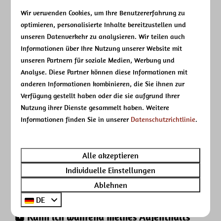
Sind Partyzelte auf dem Campingplatz
erlaubt?
Wir verwenden Cookies, um Ihre Benutzererfahrung zu
optimieren, personalisierte Inhalte bereitzustellen und
unseren Datenverkehr zu analysieren. Wir teilen auch
Zahlung
Informationen über Ihre Nutzung unserer Website mit
unseren Partnern für soziale Medien, Werbung und
Analyse. Diese Partner können diese Informationen mit
Ich habe einen Platz auf dem
anderen Informationen kombinieren, die Sie ihnen zur
Campingplatz 't Veld reserviert. Wie
Verfügung gestellt haben oder die sie aufgrund Ihrer
bezahle ich meinen Urlaub?
Nutzung ihrer Dienste gesammelt haben. Weitere
Informationen finden Sie in unserer
Datenschutzrichtlinie
.
Besucher
Alle akzeptieren
Kann ich während meines Aufenthalts
Individuelle Einstellungen
auf dem Campingplatz auch Besucher
Ablehnen
empfangen?
DE
Kann ich während meines Aufenthalts